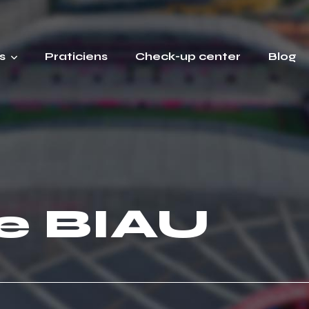
s
Praticiens
Check-up center
Blog
e BIAU