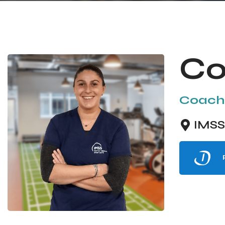
Co
Coach 
IMSS