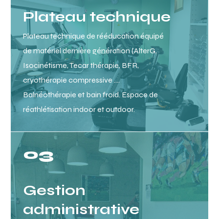
Plateau technique
Plateau technique de rééducation équipé
de matériel dernière génération (AlterG,
Isocinétisme, Tecar thérapie, BFR,
cryothérapie compressive ….
Balnéothérapie et bain froid. Espace de
réathlétisation indoor et outdoor.
03
Gestion
administrative